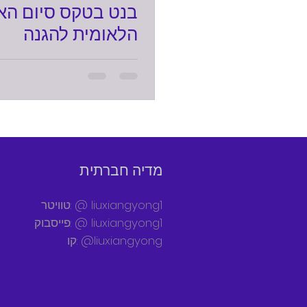
בנט בטקס סיום הא
הלאומית להגנה
מדיה חברתית
טוויטר: @ liuxiangyong1
פייסבוק: @ liuxiangyong1
קו: @liuxiangyong