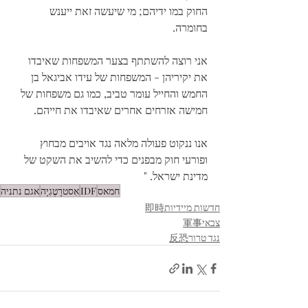
החוק במו ידיהם; מי שיעשה זאת ייענש 
בחומרה.
אני רוצה להשתתף בצער המשפחות שאיבדו 
את יקיריהן - המשפחות של עידו אביגאל בן 
החמש והחייל עומר טביב, כמו גם משפחות של 
חמישה אזרחים אחרים שאיבדו את חייהם.
אנו ננקוט פעולה מלאה נגד אויבים מבחוץ 
ופורעי חוק מבפנים כדי להשיב את השקט של 
מדינת ישראל. "
חמאס
IDF
אִסטרָטֶגִיָה
אגם נתניה
חדשות מיידיות即時
צבאי軍事
נגד טרור反恐