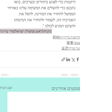
ורקטות כדי לפגוע ביהודים ובערבים. בואו 
נתכנס כדי להשלים את המשימה עלינו כאזרחי 
הממשל להחזיר את המדינה, לחסל את 
האנרכיה הזו, לשמור ולהחזיר את הביטחון 
והשקט המגיע לכולנו ".
נתניהו
ראש ממשלת ישראל
סדר עירוני
חדשות מיידיות即時
צבאי軍事
נגד טרור反恐
פוסטים אחרונים
הצג הכול